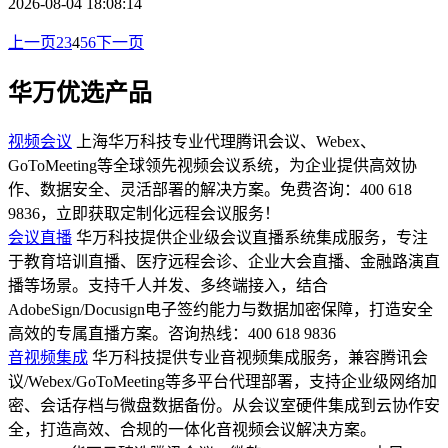
2026-08-05 09:08:51
腾讯会议签医疗会诊：远程专家诊疗新模式解析
探索腾讯会议签在医疗会诊中的创新应用，详解医院会诊收费
标准和会诊流程，涵盖远程专家诊疗、多学科协作及急诊场
景，为医疗机构与患者提供全面参考。
栏目: 华万新闻
2026-08-05 08:08:23
DocuSign数据导出功能：签署记录Excel下载与分析
在当今数字化转型加速的商业环境中，电子签名已成为企业合
同管理、合规审批与客户交互的核心基础设施。作为全球领先
的电子签名平台，DocuSign 不仅提供了高效、安全的签署流