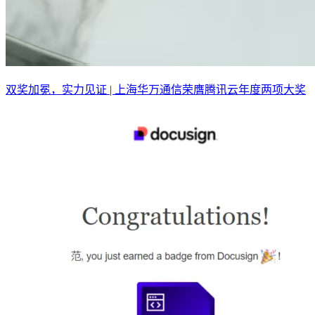
双奖加冕，实力见证 | 上海华万通信荣膺腾讯云年度两项大奖