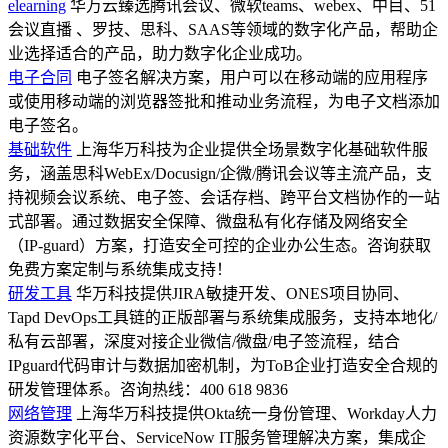
程，更隐藏着一项常被忽视但极具...
栏目: 伙伴资讯
2026-08-04 18:08:14
上一页
2
3
4
5
6
下一页
华万优选产品
视频会议
上海华万科技专业代理腾讯会议、Webex、
GoToMeeting等全球领先视频会议系统，为企业提供高效协
作、数据安全、灵活部署的解决方案。免费咨询：400 618
9836，立即获取定制化远程会议服务！
会议直播
华万科技提供企业级会议直播系统集成服务，专注
于教育培训直播、医疗远程会诊、企业大会直播、金融路演直
播等场景。支持千人并发、多终端接入，结合
AdobeSign/Docusign电子签约能力与数据加密保障，打造安全
高效的专属直播方案。咨询热线：400 618 9836
音视频集成
华万科技提供专业音视频集成服务，兼容腾讯会