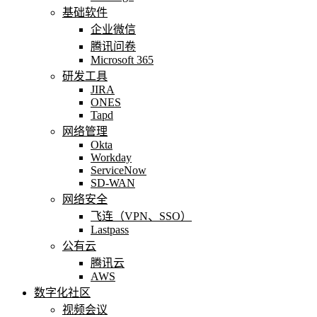
基础软件
企业微信
腾讯问卷
Microsoft 365
研发工具
JIRA
ONES
Tapd
网络管理
Okta
Workday
ServiceNow
SD-WAN
网络安全
飞连（VPN、SSO）
Lastpass
公有云
腾讯云
AWS
数字化社区
视频会议