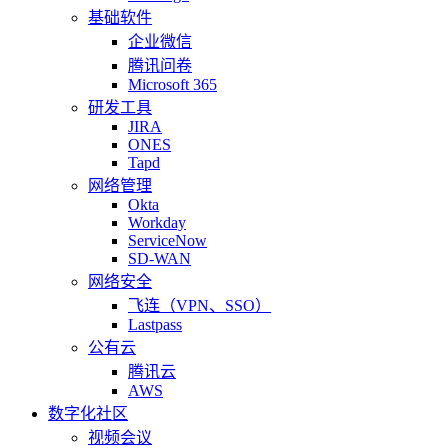
基础软件
企业微信
腾讯问卷
Microsoft 365
研发工具
JIRA
ONES
Tapd
网络管理
Okta
Workday
ServiceNow
SD-WAN
网络安全
飞连（VPN、SSO）
Lastpass
公有云
腾讯云
AWS
数字化社区
视频会议