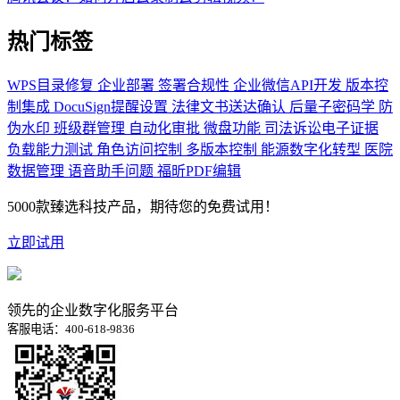
热门标签
WPS目录修复
企业部署
签署合规性
企业微信API开发
版本控
制集成
DocuSign提醒设置
法律文书送达确认
后量子密码学
防
伪水印
班级群管理
自动化审批
微盘功能
司法诉讼电子证据
负载能力测试
角色访问控制
多版本控制
能源数字化转型
医院
数据管理
语音助手问题
福昕PDF编辑
5000款臻选科技产品，期待您的免费试用！
立即试用
领先的企业数字化服务平台
客服电话：400-618-9836