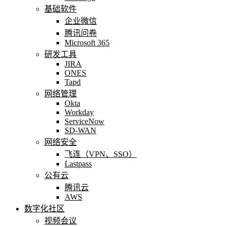
基础软件
企业微信
腾讯问卷
Microsoft 365
研发工具
JIRA
ONES
Tapd
网络管理
Okta
Workday
ServiceNow
SD-WAN
网络安全
飞连（VPN、SSO）
Lastpass
公有云
腾讯云
AWS
数字化社区
视频会议