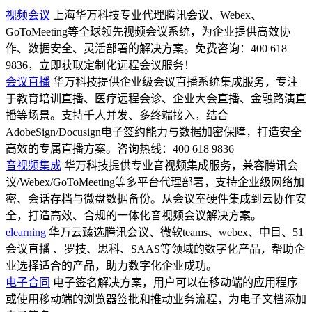
视频会议
上海华万科技专业代理腾讯会议、Webex、
GoToMeeting等全球领先视频会议系统，为企业提供高效协
作、数据安全、灵活部署的解决方案。免费咨询：400 618
9836，立即获取定制化远程会议服务！
会议直播
华万科技提供企业级会议直播系统集成服务，专注
于教育培训直播、医疗远程会诊、企业大会直播、金融路演直
播等场景。支持千人并发、多终端接入，结合
AdobeSign/Docusign电子签约能力与数据加密保障，打造安全
高效的专属直播方案。咨询热线：400 618 9836
音视频集成
华万科技提供专业音视频集成服务，兼容腾讯会
议/Webex/GoToMeeting等多平台代理部署，支持企业级网络加
密、会话存档与微盘数据备份。从会议室硬件集成到云协作安
全，打造高效、合规的一体化音视频会议解决方案。
elearning
华万云臻选腾讯会议、微软teams、webex、中目、51
会议直播 、罗技、思科、SAAS等领域的数字化产品，帮助企
业选择适合的产品，助力数字化企业成功。
电子合同
电子签名解决方案，用户可以在移动端的应用程序
或使用移动端的浏览器签批和推动业务流程，为电子文档添加