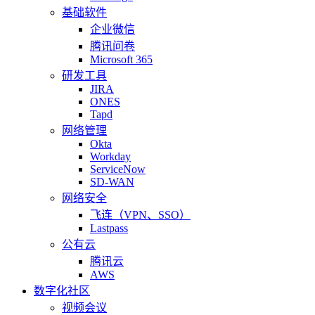
基础软件
企业微信
腾讯问卷
Microsoft 365
研发工具
JIRA
ONES
Tapd
网络管理
Okta
Workday
ServiceNow
SD-WAN
网络安全
飞连（VPN、SSO）
Lastpass
公有云
腾讯云
AWS
数字化社区
视频会议