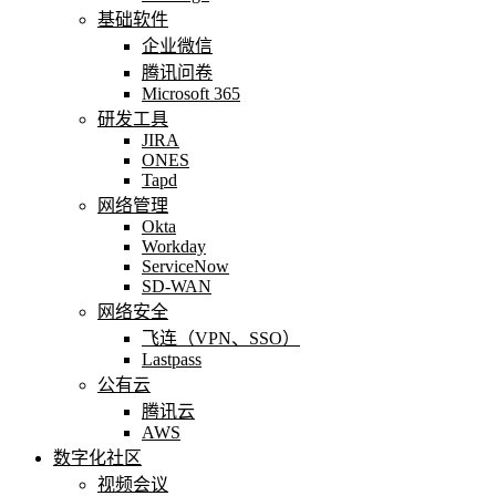
基础软件
企业微信
腾讯问卷
Microsoft 365
研发工具
JIRA
ONES
Tapd
网络管理
Okta
Workday
ServiceNow
SD-WAN
网络安全
飞连（VPN、SSO）
Lastpass
公有云
腾讯云
AWS
数字化社区
视频会议