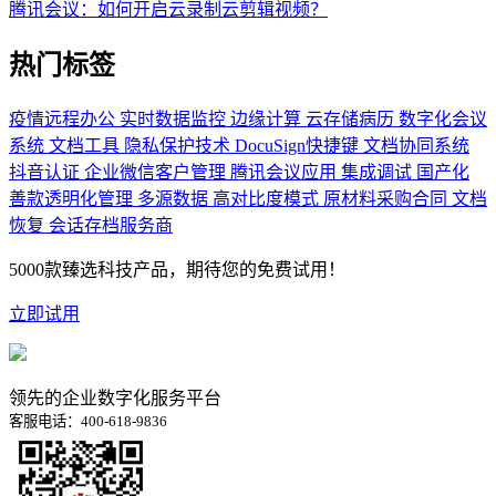
腾讯会议：如何开启云录制云剪辑视频？
热门标签
疫情远程办公
实时数据监控
边缘计算
云存储病历
数字化会议
系统
文档工具
隐私保护技术
DocuSign快捷键
文档协同系统
抖音认证
企业微信客户管理
腾讯会议应用
集成调试
国产化
善款透明化管理
多源数据
高对比度模式
原材料采购合同
文档
恢复
会话存档服务商
5000款臻选科技产品，期待您的免费试用！
立即试用
领先的企业数字化服务平台
客服电话：400-618-9836