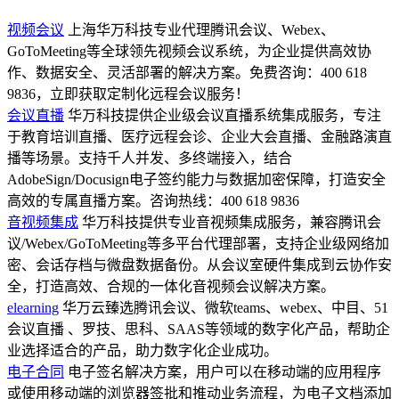
视频会议
上海华万科技专业代理腾讯会议、Webex、
GoToMeeting等全球领先视频会议系统，为企业提供高效协
作、数据安全、灵活部署的解决方案。免费咨询：400 618
9836，立即获取定制化远程会议服务！
会议直播
华万科技提供企业级会议直播系统集成服务，专注
于教育培训直播、医疗远程会诊、企业大会直播、金融路演直
播等场景。支持千人并发、多终端接入，结合
AdobeSign/Docusign电子签约能力与数据加密保障，打造安全
高效的专属直播方案。咨询热线：400 618 9836
音视频集成
华万科技提供专业音视频集成服务，兼容腾讯会
议/Webex/GoToMeeting等多平台代理部署，支持企业级网络加
密、会话存档与微盘数据备份。从会议室硬件集成到云协作安
全，打造高效、合规的一体化音视频会议解决方案。
elearning
华万云臻选腾讯会议、微软teams、webex、中目、51
会议直播 、罗技、思科、SAAS等领域的数字化产品，帮助企
业选择适合的产品，助力数字化企业成功。
电子合同
电子签名解决方案，用户可以在移动端的应用程序
或使用移动端的浏览器签批和推动业务流程，为电子文档添加