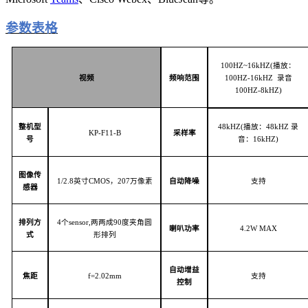
参数表格
1
00HZ~16kHZ(
播放：
视频
频响范围
1
00HZ
-
16kHZ
录音
1
00HZ
-
8
k
HZ)
整机型
4
8
k
HZ(
播放：
4
8kHZ
录
K
P-F11-B
采样率
号
音：
1
6kHZ)
图像传
1/
2.8
英寸
C
MOS
，
2
07
万像素
自动降噪
支持
感器
排列方
4个sensor
,
两两成
9
0
度夹角圆
喇叭功率
4
.2W MAX
式
形排列
自动增益
焦距
f=
2.02mm
支持
控制