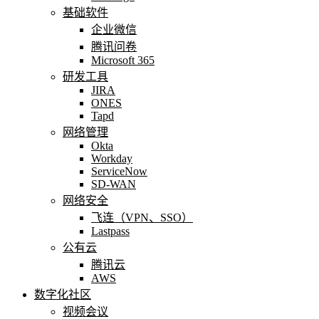
基础软件
企业微信
腾讯问卷
Microsoft 365
研发工具
JIRA
ONES
Tapd
网络管理
Okta
Workday
ServiceNow
SD-WAN
网络安全
飞连（VPN、SSO）
Lastpass
公有云
腾讯云
AWS
数字化社区
视频会议