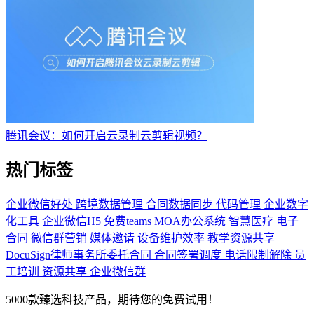
腾讯会议：如何开启云录制云剪辑视频？
热门标签
企业微信好处
跨境数据管理
合同数据同步
代码管理
企业数字
化工具
企业微信H5
免费teams
MOA办公系统
智慧医疗
电子
合同
微信群营销
媒体邀请
设备维护效率
教学资源共享
DocuSign律师事务所委托合同
合同签署调度
电话限制解除
员
工培训
资源共享
企业微信群
5000款臻选科技产品，期待您的免费试用！