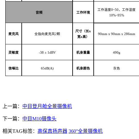
工作温度
0~
50
，工作湿度
音频
工作环境
1
0
%~
95
%
尺寸（长
x
麦克风
全指向麦克风
2颗
9
0
mm
x 90mm x 286
mm
宽x高）
灵敏度
-
38
±
1dBV
机身重量
4
90g
信噪比
6
5dB(A)
机身颜色
灰色
上一篇：
中目登月舱全景摄像机
下一篇：
中目M10摄像头
相关TAG标签：
高保真扬声器
360°全景摄像机