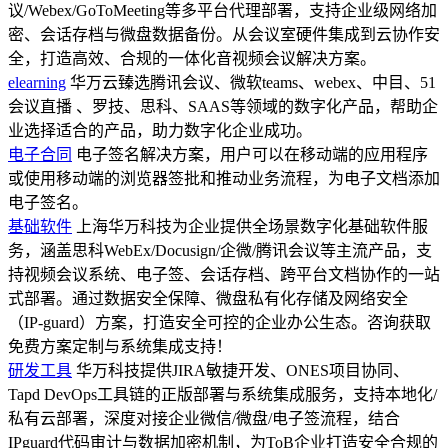
议/Webex/GoToMeeting等多平台代理部署，支持企业级网络加
密、会话存档与微盘数据备份。从会议室硬件集成到云协作安
全，打造高效、合规的一体化音视频会议解决方案。
elearning
华万云臻选腾讯会议、微软teams、webex、中目、51
会议直播 、罗技、思科、SAAS等领域的数字化产品，帮助企
业选择适合的产品，助力数字化企业成功。
电子合同
电子签名解决方案，用户可以在移动端的应用程序
或使用移动端的浏览器签批和推动业务流程，为电子文档添加
电子签名。
基础软件
上海华万科技为企业提供全场景数字化基础软件服
务，涵盖思科WebEx/Docusign/企微/腾讯会议等主流产品，支
持视频会议系统、电子签、会话存档、跨平台文档协作的一站
式部署。通过数据安全保障、微盘私有化存储及网络安全
（IP-guard）方案，打造安全可控的企业办公生态。咨询获取
免费方案定制与系统集成支持！
研发工具
华万科技提供JIRA敏捷开发、ONES项目协同、
Tapd DevOps工具链的正版部署与系统集成服务，支持本地化/
私有云部署，深度对接企业微信/微盘/电子签流程，结合
IPguard代码审计与数据加密机制，为ToB企业打造安全合规的