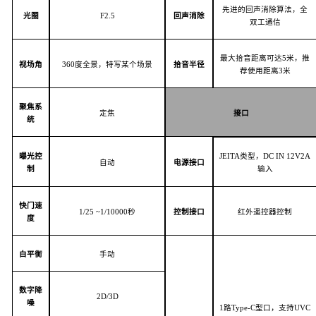
先进的回声消除算法，全
光圈
F
2.5
回声消除
双工通信
最大拾音距离可达
5米，推
视场角
3
60
度全景，特写某个场景
拾音半径
荐使用距离3米
聚焦系
定焦
接口
统
曝光控
J
EITA
类型，
D
C IN 12V2A
自动
电源接口
制
输入
快门速
1/
25 ~1/10000
秒
控制接口
红外遥控器控制
度
白平衡
手动
数字降
2
D/3D
噪
1路Type
-C
型口，支持
U
VC