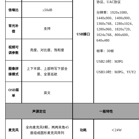
协议、
U
AC
协议
信噪比
≥
50dB
分辨率：
1
920x1080
、
1
440
x900、1
400x900
、
1
360
x
768
、
1
280
x
1024
、
背光补
支持
1
280x960
、
1
820x720
、
偿
U
SB
接口
1
024x768
、
8
00x600
、
6
40x480
视频可
亮度、对比度、饱和度
帧率：
3
0
帧
调参数
U
SB2.0
时：
M
JPG
图像拼
上下半屏、上部特写下部全
U
SB3.0
时：
M
JPG
、
Y
UY2
接模式
景、全景巡航
O
SD
菜
英文
单
声源定位
一般特性
全向麦克风
8颗，两两夹角4
5
麦克风
功耗
＜
2
4W
度组成圆形麦克风阵列