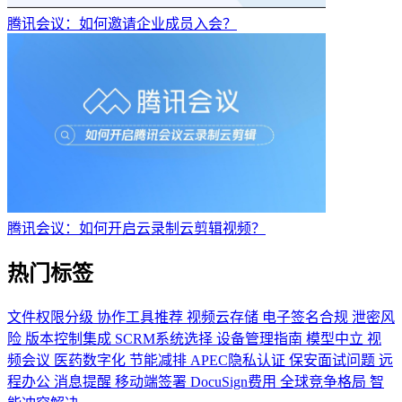
腾讯会议：如何邀请企业成员入会？
腾讯会议：如何开启云录制云剪辑视频？
热门标签
文件权限分级
协作工具推荐
视频云存储
电子签名合规
泄密风
险
版本控制集成
SCRM系统选择
设备管理指南
模型中立
视
频会议
医药数字化
节能减排
APEC隐私认证
保安面试问题
远
程办公
消息提醒
移动端签署
DocuSign费用
全球竞争格局
智