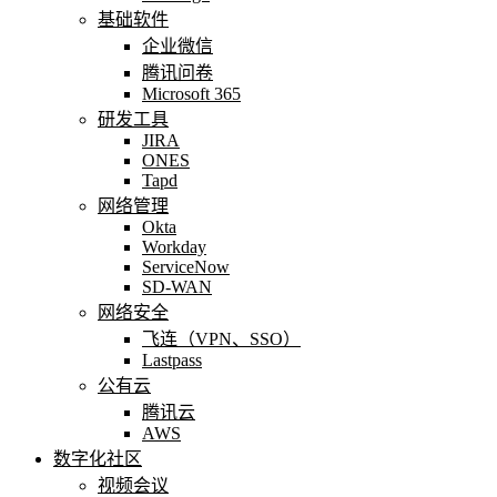
基础软件
企业微信
腾讯问卷
Microsoft 365
研发工具
JIRA
ONES
Tapd
网络管理
Okta
Workday
ServiceNow
SD-WAN
网络安全
飞连（VPN、SSO）
Lastpass
公有云
腾讯云
AWS
数字化社区
视频会议