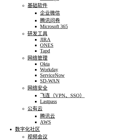
基础软件
企业微信
腾讯问卷
Microsoft 365
研发工具
JIRA
ONES
Tapd
网络管理
Okta
Workday
ServiceNow
SD-WAN
网络安全
飞连（VPN、SSO）
Lastpass
公有云
腾讯云
AWS
数字化社区
视频会议