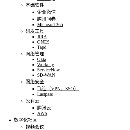
基础软件
企业微信
腾讯问卷
Microsoft 365
研发工具
JIRA
ONES
Tapd
网络管理
Okta
Workday
ServiceNow
SD-WAN
网络安全
飞连（VPN、SSO）
Lastpass
公有云
腾讯云
AWS
数字化社区
视频会议