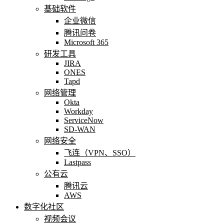
基础软件
企业微信
腾讯问卷
Microsoft 365
研发工具
JIRA
ONES
Tapd
网络管理
Okta
Workday
ServiceNow
SD-WAN
网络安全
飞连（VPN、SSO）
Lastpass
公有云
腾讯云
AWS
数字化社区
视频会议