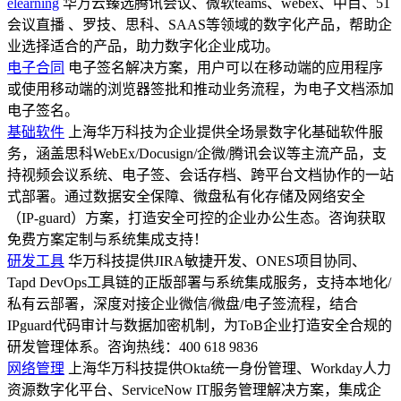
elearning
华万云臻选腾讯会议、微软teams、webex、中目、51
会议直播 、罗技、思科、SAAS等领域的数字化产品，帮助企
业选择适合的产品，助力数字化企业成功。
电子合同
电子签名解决方案，用户可以在移动端的应用程序
或使用移动端的浏览器签批和推动业务流程，为电子文档添加
电子签名。
基础软件
上海华万科技为企业提供全场景数字化基础软件服
务，涵盖思科WebEx/Docusign/企微/腾讯会议等主流产品，支
持视频会议系统、电子签、会话存档、跨平台文档协作的一站
式部署。通过数据安全保障、微盘私有化存储及网络安全
（IP-guard）方案，打造安全可控的企业办公生态。咨询获取
免费方案定制与系统集成支持！
研发工具
华万科技提供JIRA敏捷开发、ONES项目协同、
Tapd DevOps工具链的正版部署与系统集成服务，支持本地化/
私有云部署，深度对接企业微信/微盘/电子签流程，结合
IPguard代码审计与数据加密机制，为ToB企业打造安全合规的
研发管理体系。咨询热线：400 618 9836
网络管理
上海华万科技提供Okta统一身份管理、Workday人力
资源数字化平台、ServiceNow IT服务管理解决方案，集成企