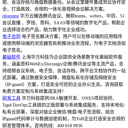
密、会话存档与微盘数据备份。从会议室硬件集成到云协作安
全，打造高效、合规的一体化音视频会议解决方案。
elearning
华万云臻选腾讯会议、微软teams、webex、中目、51
会议直播 、罗技、思科、SAAS等领域的数字化产品，帮助企
业选择适合的产品，助力数字化企业成功。
电子合同
电子签名解决方案，用户可以在移动端的应用程序
或使用移动端的浏览器签批和推动业务流程，为电子文档添加
电子签名。
基础软件
上海华万科技为企业提供全场景数字化基础软件服
务，涵盖思科WebEx/Docusign/企微/腾讯会议等主流产品，支
持视频会议系统、电子签、会话存档、跨平台文档协作的一站
式部署。通过数据安全保障、微盘私有化存储及网络安全
（IP-guard）方案，打造安全可控的企业办公生态。咨询获取
免费方案定制与系统集成支持！
研发工具
华万科技提供JIRA敏捷开发、ONES项目协同、
Tapd DevOps工具链的正版部署与系统集成服务，支持本地化/
私有云部署，深度对接企业微信/微盘/电子签流程，结合
IPguard代码审计与数据加密机制，为ToB企业打造安全合规的
研发管理体系。咨询热线：400 618 9836