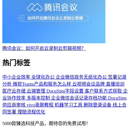
腾讯会议：如何开启云录制云剪辑视频？
热门标签
中小企业效率
全球化办公
企业微信政务无纸化办公
签署记录
分析
微软Teams产品和服务怎么样
云视频会议品牌
直播培训
医疗云存储
云端管理
DocuSign字段设置
客户联系方式获取
企
业协作效率
多版本控制
企业微信会话记录存档功能
DocuSign
供应商审核
vivo录屏教程
机器学习工具
删除登录设备
线上合
同签署
理赔流程优化
5000款臻选科技产品，期待您的免费试用！