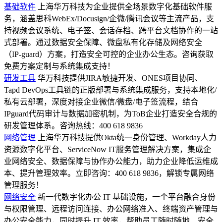
基础软件
上海华万科技为企业提供全场景数字化基础软件服
务，涵盖思科WebEx/Docusign/企微/腾讯会议等主流产品，支
持视频会议系统、电子签、会话存档、跨平台文档协作的一站
式部署。通过数据安全保障、微盘私有化存储及网络安全
（IP-guard）方案，打造安全可控的企业办公生态。咨询获取
免费方案定制与系统集成支持！
研发工具
华万科技提供JIRA敏捷开发、ONES项目协同、
Tapd DevOps工具链的正版部署与系统集成服务，支持本地化/
私有云部署，深度对接企业微信/微盘/电子签流程，结合
IPguard代码审计与数据加密机制，为ToB企业打造安全合规的
研发管理体系。咨询热线：400 618 9836
网络管理
上海华万科技提供Okta统一身份管理、Workday人力
资源数字化平台、ServiceNow IT服务管理解决方案，集成企
业网络安全、数据保障与协作办公能力，助力企业降低运维成
本、提升管理效率。立即咨询：400 618 9836，解锁专属网络
管理服务！
网络安全
新一代数字化办公 IT 基础设施，一个平台融合身份
与权限管理、远程访问连接、办公网络准入、终端资产管理与
办公安全能力，同时提升 IT 效率，帮助员工随时随地、安全