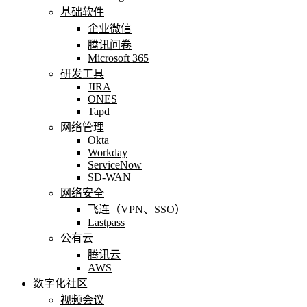
基础软件
企业微信
腾讯问卷
Microsoft 365
研发工具
JIRA
ONES
Tapd
网络管理
Okta
Workday
ServiceNow
SD-WAN
网络安全
飞连（VPN、SSO）
Lastpass
公有云
腾讯云
AWS
数字化社区
视频会议