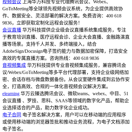
视频会议
上海华万科技专业代理腾讯会议、Webex、
GoToMeeting等全球领先视频会议系统，为企业提供高效协
作、数据安全、灵活部署的解决方案。免费咨询：400 618
9836，立即获取定制化远程会议服务！
会议直播
华万科技提供企业级会议直播系统集成服务，专注
于教育培训直播、医疗远程会诊、企业大会直播、金融路演直
播等场景。支持千人并发、多终端接入，结合
AdobeSign/Docusign电子签约能力与数据加密保障，打造安全
高效的专属直播方案。咨询热线：400 618 9836
音视频集成
华万科技提供专业音视频集成服务，兼容腾讯会
议/Webex/GoToMeeting等多平台代理部署，支持企业级网络加
密、会话存档与微盘数据备份。从会议室硬件集成到云协作安
全，打造高效、合规的一体化音视频会议解决方案。
elearning
华万云臻选腾讯会议、微软teams、webex、中目、51
会议直播 、罗技、思科、SAAS等领域的数字化产品，帮助企
业选择适合的产品，助力数字化企业成功。
电子合同
电子签名解决方案，用户可以在移动端的应用程序
或使用移动端的浏览器签批和推动业务流程，为电子文档添加
电子签名。