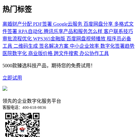
热门标签
离婚财产分配
PDF签署
Google云服务
百度网盘分享
多格式文
件签署
RPA自动化
腾讯乐享产品和服务怎么样
客户联系技巧
审批流程优化
WPS365金融版
百度网盘视频播放
程序员必备
工具
二维码生成
签名解决方案
中小企业效率
数字化签署趋势
医院数字化
商业版价格
跨文件搜索
办公协作工具
5000款臻选科技产品，期待您的免费试用！
立即试用
领先的企业数字化服务平台
客服电话：400-618-9836