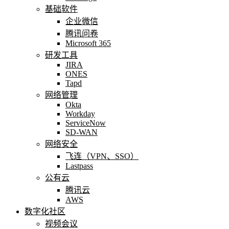
基础软件
企业微信
腾讯问卷
Microsoft 365
研发工具
JIRA
ONES
Tapd
网络管理
Okta
Workday
ServiceNow
SD-WAN
网络安全
飞连（VPN、SSO）
Lastpass
公有云
腾讯云
AWS
数字化社区
视频会议