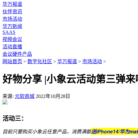
华万报道
伙伴资讯
市场活动
华万新闻
SAAS
视频会议
活动直播
会议硬件产品
网站首页
>
数字化社区
>
华万报道
>
市场活动
>
好物分享 |小象云活动第三弹来
来源:
元软商城
2022年10月28日
活动三：
消费满额
送iPhone14/华为mat
目前只要购买小象云任意产品，