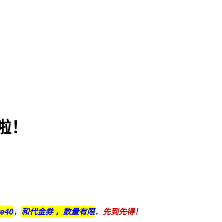
啦！
e40
，
和代金券 ，数量有限
，
先到先得！