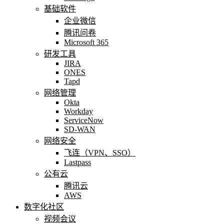
基础软件
企业微信
腾讯问卷
Microsoft 365
研发工具
JIRA
ONES
Tapd
网络管理
Okta
Workday
ServiceNow
SD-WAN
网络安全
飞连（VPN、SSO）
Lastpass
公有云
腾讯云
AWS
数字化社区
视频会议