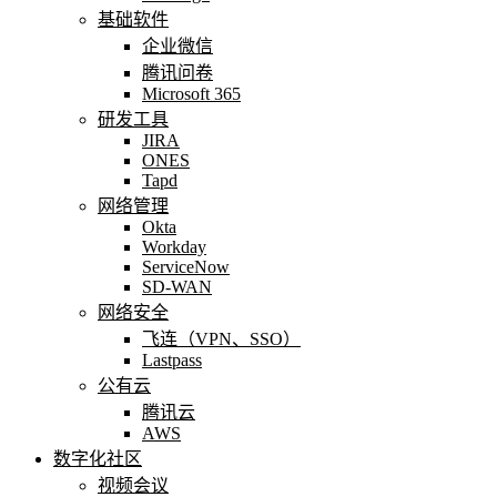
基础软件
企业微信
腾讯问卷
Microsoft 365
研发工具
JIRA
ONES
Tapd
网络管理
Okta
Workday
ServiceNow
SD-WAN
网络安全
飞连（VPN、SSO）
Lastpass
公有云
腾讯云
AWS
数字化社区
视频会议