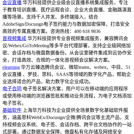
会议直播
华万科技提供企业级会议直播系统集成服务，专注
于教育培训直播、医疗远程会诊、企业大会直播、金融路演直
播等场景。支持千人并发、多终端接入，结合
AdobeSign/Docusign电子签约能力与数据加密保障，打造安全
高效的专属直播方案。咨询热线：400 618 9836
音视频集成
华万科技提供专业音视频集成服务，兼容腾讯会
议/Webex/GoToMeeting等多平台代理部署，支持企业级网络加
密、会话存档与微盘数据备份。从会议室硬件集成到云协作安
全，打造高效、合规的一体化音视频会议解决方案。
elearning
华万云臻选腾讯会议、微软teams、webex、中目、51
会议直播 、罗技、思科、SAAS等领域的数字化产品，帮助企
业选择适合的产品，助力数字化企业成功。
电子合同
电子签名解决方案，用户可以在移动端的应用程序
或使用移动端的浏览器签批和推动业务流程，为电子文档添加
电子签名。
基础软件
上海华万科技为企业提供全场景数字化基础软件服
务，涵盖思科WebEx/Docusign/企微/腾讯会议等主流产品，支
持视频会议系统、电子签、会话存档、跨平台文档协作的一站
式部署。通过数据安全保障、微盘私有化存储及网络安全