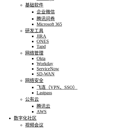
基础软件
企业微信
腾讯问卷
Microsoft 365
研发工具
JIRA
ONES
Tapd
网络管理
Okta
Workday
ServiceNow
SD-WAN
网络安全
飞连（VPN、SSO）
Lastpass
公有云
腾讯云
AWS
数字化社区
视频会议