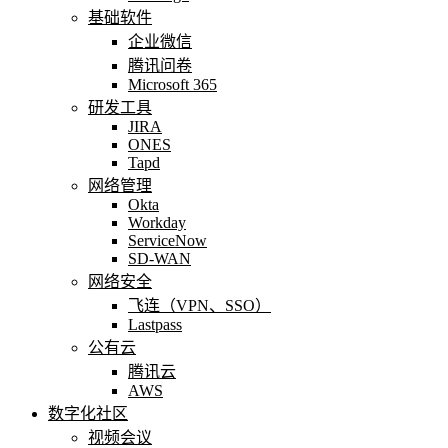
基础软件
企业微信
腾讯问卷
Microsoft 365
研发工具
JIRA
ONES
Tapd
网络管理
Okta
Workday
ServiceNow
SD-WAN
网络安全
飞连（VPN、SSO）
Lastpass
公有云
腾讯云
AWS
数字化社区
视频会议