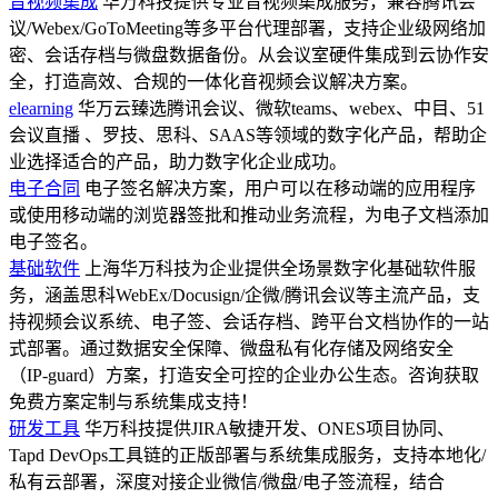
音视频集成
华万科技提供专业音视频集成服务，兼容腾讯会
议/Webex/GoToMeeting等多平台代理部署，支持企业级网络加
密、会话存档与微盘数据备份。从会议室硬件集成到云协作安
全，打造高效、合规的一体化音视频会议解决方案。
elearning
华万云臻选腾讯会议、微软teams、webex、中目、51
会议直播 、罗技、思科、SAAS等领域的数字化产品，帮助企
业选择适合的产品，助力数字化企业成功。
电子合同
电子签名解决方案，用户可以在移动端的应用程序
或使用移动端的浏览器签批和推动业务流程，为电子文档添加
电子签名。
基础软件
上海华万科技为企业提供全场景数字化基础软件服
务，涵盖思科WebEx/Docusign/企微/腾讯会议等主流产品，支
持视频会议系统、电子签、会话存档、跨平台文档协作的一站
式部署。通过数据安全保障、微盘私有化存储及网络安全
（IP-guard）方案，打造安全可控的企业办公生态。咨询获取
免费方案定制与系统集成支持！
研发工具
华万科技提供JIRA敏捷开发、ONES项目协同、
Tapd DevOps工具链的正版部署与系统集成服务，支持本地化/
私有云部署，深度对接企业微信/微盘/电子签流程，结合