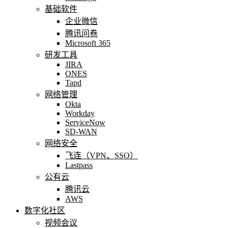
基础软件
企业微信
腾讯问卷
Microsoft 365
研发工具
JIRA
ONES
Tapd
网络管理
Okta
Workday
ServiceNow
SD-WAN
网络安全
飞连（VPN、SSO）
Lastpass
公有云
腾讯云
AWS
数字化社区
视频会议