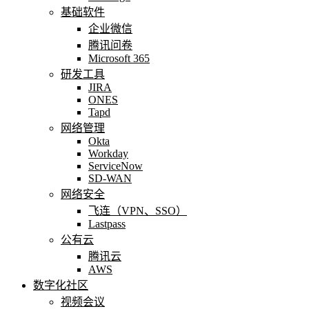
基础软件
企业微信
腾讯问卷
Microsoft 365
研发工具
JIRA
ONES
Tapd
网络管理
Okta
Workday
ServiceNow
SD-WAN
网络安全
飞连（VPN、SSO）
Lastpass
公有云
腾讯云
AWS
数字化社区
视频会议