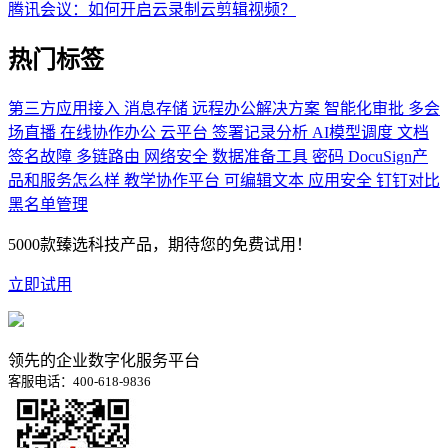
腾讯会议：如何开启云录制云剪辑视频？
热门标签
第三方应用接入
消息存储
远程办公解决方案
智能化审批
多会
场直播
在线协作办公
云平台
签署记录分析
AI模型调度
文档
签名故障
多链路由
网络安全
数据准备工具
密码
DocuSign产
品和服务怎么样
教学协作平台
可编辑文本
应用安全
钉钉对比
黑名单管理
5000款臻选科技产品，期待您的免费试用！
立即试用
领先的企业数字化服务平台
客服电话：400-618-9836