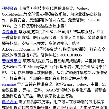
视频会议
上海华万科技专业代理腾讯会议、Webex、
GoToMeeting等全球领先视频会议系统，为企业提供高效协
作、数据安全、灵活部署的解决方案。免费咨询：400 618
9836，立即获取定制化远程会议服务！
会议直播
华万科技提供企业级会议直播系统集成服务，专注
于教育培训直播、医疗远程会诊、企业大会直播、金融路演直
播等场景。支持千人并发、多终端接入，结合
AdobeSign/Docusign电子签约能力与数据加密保障，打造安全
高效的专属直播方案。咨询热线：400 618 9836
音视频集成
华万科技提供专业音视频集成服务，兼容腾讯会
议/Webex/GoToMeeting等多平台代理部署，支持企业级网络加
密、会话存档与微盘数据备份。从会议室硬件集成到云协作安
全，打造高效、合规的一体化音视频会议解决方案。
elearning
华万云臻选腾讯会议、微软teams、webex、中目、51
会议直播 、罗技、思科、SAAS等领域的数字化产品，帮助企
业选择适合的产品，助力数字化企业成功。
电子合同
电子签名解决方案，用户可以在移动端的应用程序
或使用移动端的浏览器签批和推动业务流程，为电子文档添加