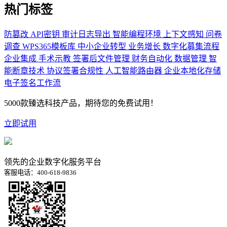
热门标签
防篡改
API密钥
审计日志导出
智能编程环境
上下文感知
问卷
调查
WPS365模板库
中小企业转型
业务增长
数字化募集流程
企业集成
手术示教
签署后文件管理
财务自动化
数据管理
智
能断章技术
协议签署合规性
人工智能路由器
企业本地化存储
电子签名工作流
5000款臻选科技产品，期待您的免费试用！
立即试用
领先的企业数字化服务平台
客服电话：400-618-9836