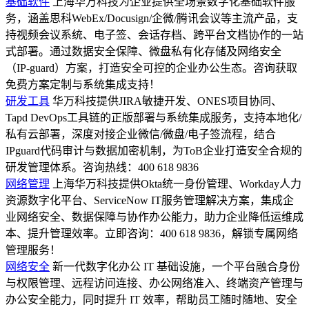
基础软件
上海华万科技为企业提供全场景数字化基础软件服
务，涵盖思科WebEx/Docusign/企微/腾讯会议等主流产品，支
持视频会议系统、电子签、会话存档、跨平台文档协作的一站
式部署。通过数据安全保障、微盘私有化存储及网络安全
（IP-guard）方案，打造安全可控的企业办公生态。咨询获取
免费方案定制与系统集成支持！
研发工具
华万科技提供JIRA敏捷开发、ONES项目协同、
Tapd DevOps工具链的正版部署与系统集成服务，支持本地化/
私有云部署，深度对接企业微信/微盘/电子签流程，结合
IPguard代码审计与数据加密机制，为ToB企业打造安全合规的
研发管理体系。咨询热线：400 618 9836
网络管理
上海华万科技提供Okta统一身份管理、Workday人力
资源数字化平台、ServiceNow IT服务管理解决方案，集成企
业网络安全、数据保障与协作办公能力，助力企业降低运维成
本、提升管理效率。立即咨询：400 618 9836，解锁专属网络
管理服务！
网络安全
新一代数字化办公 IT 基础设施，一个平台融合身份
与权限管理、远程访问连接、办公网络准入、终端资产管理与
办公安全能力，同时提升 IT 效率，帮助员工随时随地、安全