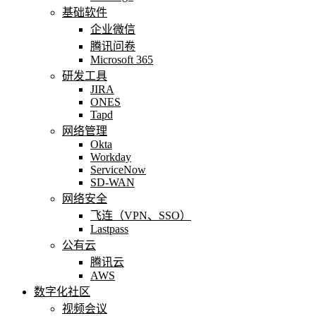
基础软件
企业微信
腾讯问卷
Microsoft 365
研发工具
JIRA
ONES
Tapd
网络管理
Okta
Workday
ServiceNow
SD-WAN
网络安全
飞连（VPN、SSO）
Lastpass
公有云
腾讯云
AWS
数字化社区
视频会议