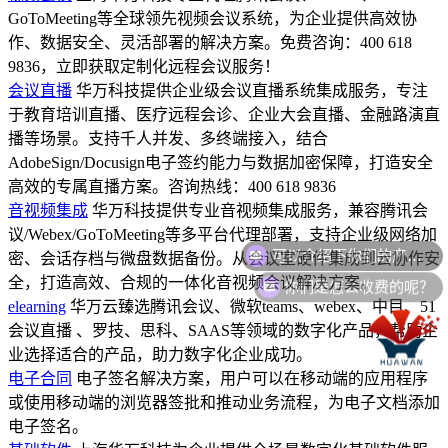
GoToMeeting等全球领先视频会议系统，为企业提供高效协
作、数据安全、灵活部署的解决方案。免费咨询：400 618
9836，立即获取定制化远程会议服务！
会议直播
华万科技提供企业级会议直播系统集成服务，专注
于教育培训直播、医疗远程会诊、企业大会直播、金融路演直
播等场景。支持千人并发、多终端接入，结合
AdobeSign/Docusign电子签约能力与数据加密保障，打造安全
高效的专属直播方案。咨询热线：400 618 9836
音视频集成
华万科技提供专业音视频集成服务，兼容腾讯会
可以介绍下你们的产品么？
议/Webex/GoToMeeting等多平台代理部署，支持企业级网络加
密、会话存档与微盘数据备份。从会议室硬件集成到云协作安
你们是怎么收费的呢？
全，打造高效、合规的一体化音视频会议解决方案。
elearning
华万云臻选腾讯会议、微软teams、webex、中目、51
会议直播 、罗技、思科、SAAS等领域的数字化产品，帮助企
业选择适合的产品，助力数字化企业成功。
电子合同
电子签名解决方案，用户可以在移动端的应用程序
或使用移动端的浏览器签批和推动业务流程，为电子文档添加
电子签名。