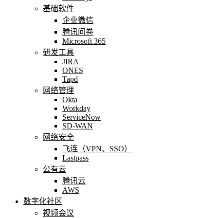
基础软件
企业微信
腾讯问卷
Microsoft 365
研发工具
JIRA
ONES
Tapd
网络管理
Okta
Workday
ServiceNow
SD-WAN
网络安全
飞连（VPN、SSO）
Lastpass
公有云
腾讯云
AWS
数字化社区
视频会议