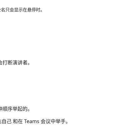
的全名只会显示在悬停时。
会打断演讲者。
种顺序举起的。
己 和在 Teams 会议中举手。