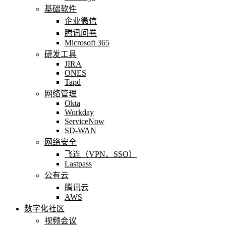
基础软件
企业微信
腾讯问卷
Microsoft 365
研发工具
JIRA
ONES
Tapd
网络管理
Okta
Workday
ServiceNow
SD-WAN
网络安全
飞连（VPN、SSO）
Lastpass
公有云
腾讯云
AWS
数字化社区
视频会议