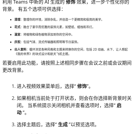
利用 Teams 中新的 AI 生成的
修饰
效果，进一步个性化你的
背景。 有五个选项可供选择：
清理
：整理你的环境，消除杂乱，并创造一个更精简和极简的美学。
花式
：融合了豪华而优雅的装饰元素，如壁纸、蜡烛和吊灯。
温室
：将植物和绿色植物添加到你的空间中。
庆祝
：包括气球、流式传输器和照明等节日装饰。
出人意料
：循环浏览各种风格和主题来转换你的空间，包括 2D 动画、水下、让人想起
《我的世界》的块式设计和航天飞机主题。
若要启用此功能，请按照上述相同步骤在会议之前或会议期间
更改背景。
进入视频效果菜单后，选择“
修饰
”。
如果相机当前处于打开状态，则会在你选择新背景时关
闭。 当系统提示关闭相机并查看选项时，选择“
启
动
”。
选择主题后，选择“
生成
”以预览选项。