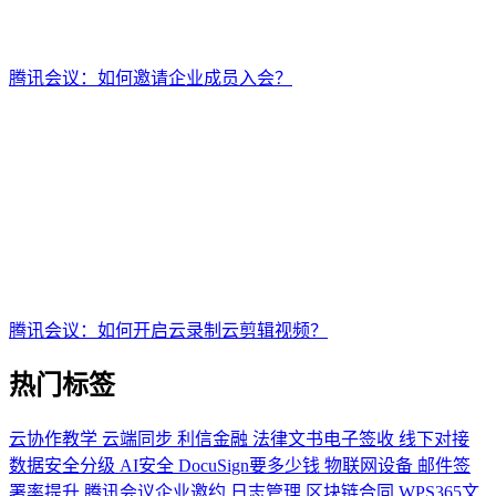
腾讯会议：如何邀请企业成员入会？
腾讯会议：如何开启云录制云剪辑视频？
热门标签
云协作教学
云端同步
利信金融
法律文书电子签收
线下对接
数据安全分级
AI安全
DocuSign要多少钱
物联网设备
邮件签
署率提升
腾讯会议企业邀约
日志管理
区块链合同
WPS365文