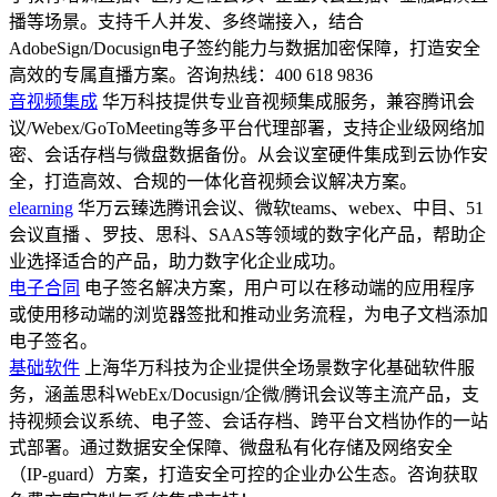
播等场景。支持千人并发、多终端接入，结合
AdobeSign/Docusign电子签约能力与数据加密保障，打造安全
高效的专属直播方案。咨询热线：400 618 9836
音视频集成
华万科技提供专业音视频集成服务，兼容腾讯会
议/Webex/GoToMeeting等多平台代理部署，支持企业级网络加
密、会话存档与微盘数据备份。从会议室硬件集成到云协作安
全，打造高效、合规的一体化音视频会议解决方案。
elearning
华万云臻选腾讯会议、微软teams、webex、中目、51
会议直播 、罗技、思科、SAAS等领域的数字化产品，帮助企
业选择适合的产品，助力数字化企业成功。
电子合同
电子签名解决方案，用户可以在移动端的应用程序
或使用移动端的浏览器签批和推动业务流程，为电子文档添加
电子签名。
基础软件
上海华万科技为企业提供全场景数字化基础软件服
务，涵盖思科WebEx/Docusign/企微/腾讯会议等主流产品，支
持视频会议系统、电子签、会话存档、跨平台文档协作的一站
式部署。通过数据安全保障、微盘私有化存储及网络安全
（IP-guard）方案，打造安全可控的企业办公生态。咨询获取