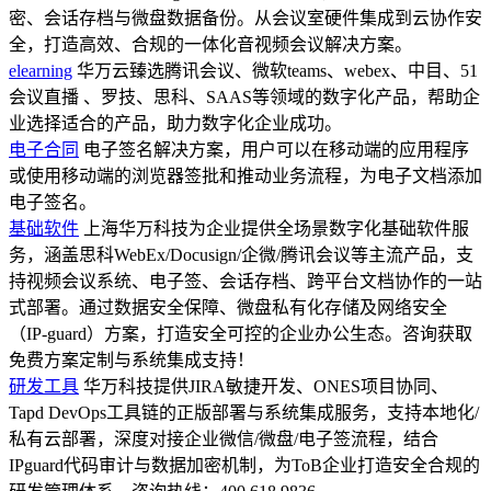
密、会话存档与微盘数据备份。从会议室硬件集成到云协作安
全，打造高效、合规的一体化音视频会议解决方案。
elearning
华万云臻选腾讯会议、微软teams、webex、中目、51
会议直播 、罗技、思科、SAAS等领域的数字化产品，帮助企
业选择适合的产品，助力数字化企业成功。
电子合同
电子签名解决方案，用户可以在移动端的应用程序
或使用移动端的浏览器签批和推动业务流程，为电子文档添加
电子签名。
基础软件
上海华万科技为企业提供全场景数字化基础软件服
务，涵盖思科WebEx/Docusign/企微/腾讯会议等主流产品，支
持视频会议系统、电子签、会话存档、跨平台文档协作的一站
式部署。通过数据安全保障、微盘私有化存储及网络安全
（IP-guard）方案，打造安全可控的企业办公生态。咨询获取
免费方案定制与系统集成支持！
研发工具
华万科技提供JIRA敏捷开发、ONES项目协同、
Tapd DevOps工具链的正版部署与系统集成服务，支持本地化/
私有云部署，深度对接企业微信/微盘/电子签流程，结合
IPguard代码审计与数据加密机制，为ToB企业打造安全合规的