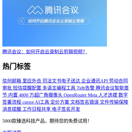
腾讯会议：如何开启云录制云剪辑视频？
热门标签
信创邮箱
里应外合
司法文书电子送达
企业通讯API
劳动合同
审批
短信提醒配置
多语言编程工具
Tidb告警
腾讯会议智能章
节
内置 4800 万超广角摄像头
OpenRouter Meta
人才选拔
数字
签署流程
cursor AI工具
定价方案
文档签名错误
文件传输保障
消息提醒
工作日程共享
电子签名开发
5000款臻选科技产品，期待您的免费试用！