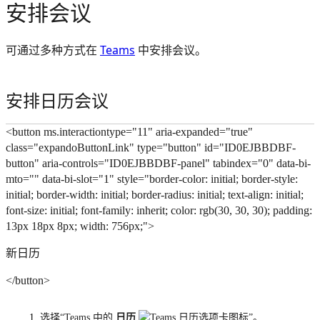
安排会议
可通过多种方式在
Teams
中安排会议。
安排日历会议
<button ms.interactiontype="11" aria-expanded="true"
class="expandoButtonLink" type="button" id="ID0EJBBDBF-
button" aria-controls="ID0EJBBDBF-panel" tabindex="0" data-bi-
mto="" data-bi-slot="1" style="border-color: initial; border-style:
initial; border-width: initial; border-radius: initial; text-align: initial;
font-size: initial; font-family: inherit; color: rgb(30, 30, 30); padding:
13px 18px 8px; width: 756px;">
新日历
</button>
选择“Teams 中的
日历
”。