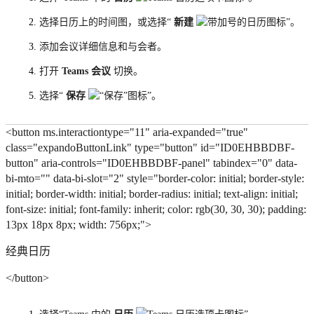
选择日历上的时间图，或选择“
新建
”。
添加会议详细信息和与会者。
打开
Teams 会议
切换。
选择“
保存
”。
<button ms.interactiontype="11" aria-expanded="true"
class="expandoButtonLink" type="button" id="ID0EHBBDBF-
button" aria-controls="ID0EHBBDBF-panel" tabindex="0" data-
bi-mto="" data-bi-slot="2" style="border-color: initial; border-style:
initial; border-width: initial; border-radius: initial; text-align: initial;
font-size: initial; font-family: inherit; color: rgb(30, 30, 30); padding:
13px 18px 8px; width: 756px;">
经典日历
</button>