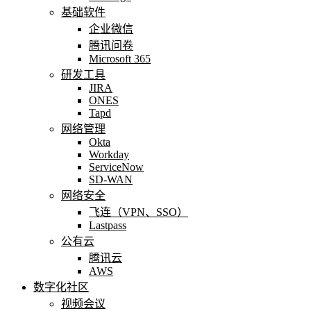
基础软件
企业微信
腾讯问卷
Microsoft 365
研发工具
JIRA
ONES
Tapd
网络管理
Okta
Workday
ServiceNow
SD-WAN
网络安全
飞连（VPN、SSO）
Lastpass
公有云
腾讯云
AWS
数字化社区
视频会议